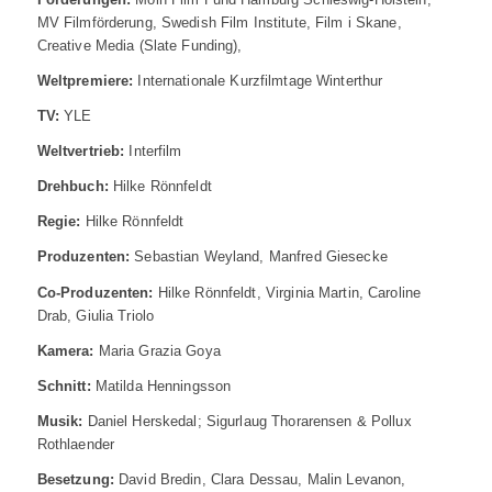
MV Filmförderung, Swedish Film Institute, Film i Skane,
Creative Media (Slate Funding),
Weltpremiere:
Internationale Kurzfilmtage Winterthur
TV:
YLE
Weltvertrieb:
Interfilm
Drehbuch:
Hilke Rönnfeldt
Regie:
Hilke Rönnfeldt
Produzenten:
Sebastian Weyland, Manfred Giesecke
Co-Produzenten:
Hilke Rönnfeldt, Virginia Martin, Caroline
Drab, Giulia Triolo
Kamera:
Maria Grazia Goya
Schnitt:
Matilda Henningsson
Musik:
Daniel Herskedal; Sigurlaug Thorarensen & Pollux
Rothlaender
Besetzung:
David Bredin, Clara Dessau, Malin Levanon,